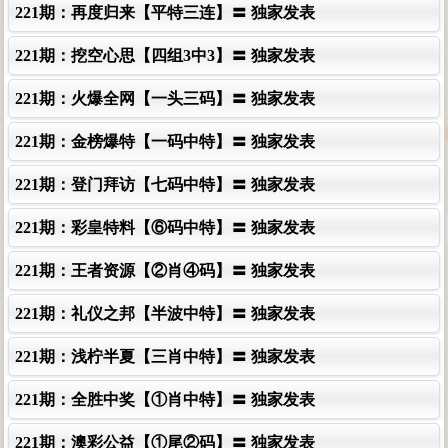
221期：再度归来【平特三连】〓 独家发表
221期：挖空心思【四组3中3】〓 独家发表
221期：火爆全网【一头三码】〓 独家发表
221期：金榜爆特【一码中特】〓 独家发表
221期：登门拜访【七码中特】〓 独家发表
221期：彩皇特料【⑥码中特】〓 独家发表
221期：王者资源【②肖④码】〓 独家发表
221期：礼仪之邦【半波中特】〓 独家发表
221期：浅柠半夏【三肖中特】〓 独家发表
221期：全胜中奖【①肖中特】〓 独家发表
221期：澳彩公益【①尾②码】〓 独家发表