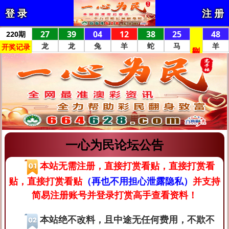
登 录
注 册
一心为民论坛公告
本站无需注册，直接打赏看贴，直接打赏看
贴，直接打赏看贴
（再也不用担心泄露隐私）
并支持
简易注册账号并登录打赏高手查看资料！
本站绝不改料，且中途无任何费用，不欺不