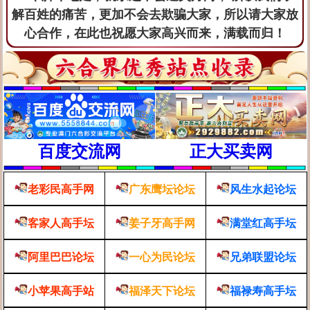
解百姓的痛苦，更加不会去欺骗大家，所以请大家放
心合作，在此也祝愿大家高兴而来，满载而归！
百度交流网
正大买卖网
老彩民高手网
广东鹰坛论坛
风生水起论坛
客家人高手坛
姜子牙高手网
满堂红高手坛
阿里巴巴论坛
一心为民论坛
兄弟联盟论坛
小苹果高手站
福泽天下论坛
福禄寿高手坛